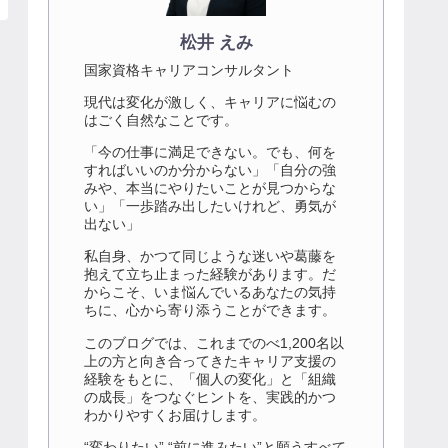
松井 えみ
国家資格キャリアコンサルタント
現代は変化が激しく、キャリアに悩むの
はごく自然なことです。
「今の仕事に満足できない。でも、何を
すればいいのか分からない」「自分の強
みや、本当にやりたいことが見つからな
い」「一歩踏み出したいけれど、勇気が
出ない」
私自身、かつて同じような迷いや葛藤を
抱えて立ち止まった経験があります。だ
からこそ、いま悩んでいるあなたの気持
ちに、心から寄り添うことができます。
このブログでは、これまでのべ1,200名以
上の方と向き合ってきたキャリア支援の
経験をもとに、「個人の変化」と「組織
の成長」をつなぐヒントを、実践的かつ
わかりやすくお届けします。
“変わりたい” “前に進みたい”と願うすべて